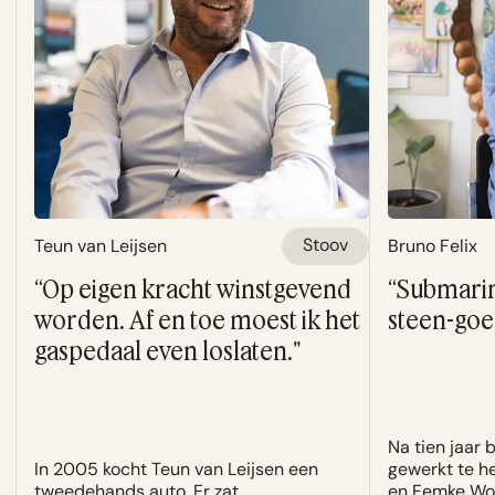
Stoov
Teun van Leijsen
Bruno Felix
“Op eigen kracht winstgevend
“Submarine
worden. Af en toe moest ik het
steen-goe
gaspedaal even loslaten."
Na tien jaar 
In 2005 kocht Teun van Leijsen een
gewerkt te h
tweedehands auto. Er zat
en Femke Wol