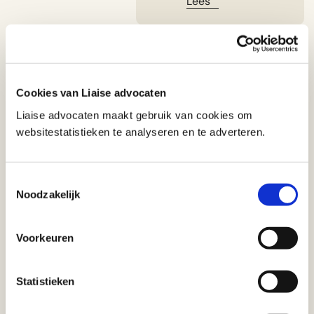
Lees
Cookies van Liaise advocaten
Relationele
Liaise advocaten maakt gebruik van cookies om
websitestatistieken te analyseren en te adverteren.
realisten
Toestemmingsselectie
Noodzakelijk
Wij kennen onze cliënten en
weten wat er speelt in hun
wereld. We weten ook dat
Voorkeuren
recht hebben en recht halen
twee totaal verschillende
dingen zijn. Met deze
Statistieken
realistische, persoonlijke stijl
van opereren bouwen we aan
langetermijnrelaties.