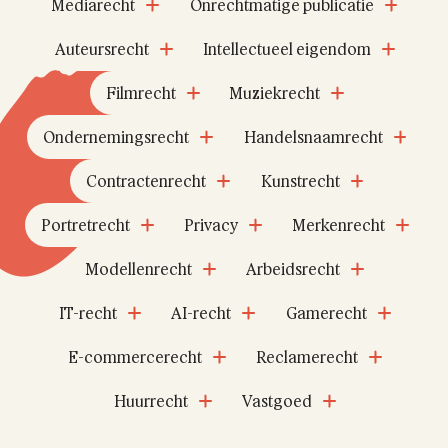
Mediarecht
Onrechtmatige publicatie
Auteursrecht
Intellectueel eigendom
Filmrecht
Muziekrecht
Ondernemingsrecht
Handelsnaamrecht
Contractenrecht
Kunstrecht
Portretrecht
Privacy
Merkenrecht
Modellenrecht
Arbeidsrecht
IT-recht
AI-recht
Gamerecht
E-commercerecht
Reclamerecht
Huurrecht
Vastgoed