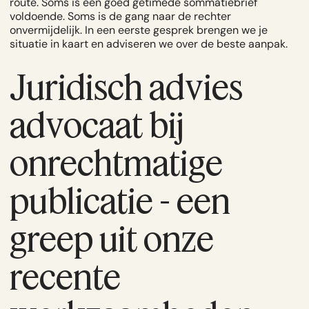
route. Soms is een goed getimede sommatiebrief
voldoende. Soms is de gang naar de rechter
onvermijdelijk. In een eerste gesprek brengen we je
situatie in kaart en adviseren we over de beste aanpak.
Juridisch advies
advocaat bij
onrechtmatige
publicatie - een
greep uit onze
recente