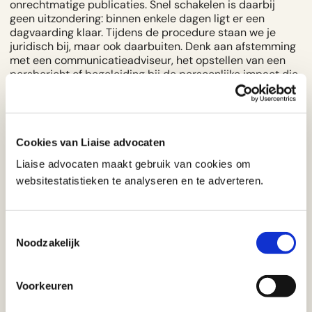
onrechtmatige publicaties. Snel schakelen is daarbij
geen uitzondering: binnen enkele dagen ligt er een
dagvaarding klaar. Tijdens de procedure staan we je
juridisch bij, maar ook daarbuiten. Denk aan afstemming
met een communicatieadviseur, het opstellen van een
persbericht of begeleiding bij de persoonlijke impact die
een publicatie kan hebben.
6. Aangifte doen bij smaad of
laster
Cookies van Liaise advocaten
Liaise advocaten maakt gebruik van cookies om
Kwalificeert een publicatie als
smaad of laster
? Dan kun
websitestatistieken te analyseren en te adverteren.
je aangifte doen bij de politie. Het Openbaar Ministerie
beslist vervolgens of er wordt vervolgd en daar zit
meteen het knelpunt. Als slachtoffer heb je weinig
invloed op het vervolg en de bewijslast is hoog. Bij laster
Toestemmingsselectie
moet je bovendien aantonen dat de dader wist dat de
Noodzakelijk
beschuldiging onwaar was.
De meeste mensen kiezen daarom voor de civiele route.
Voorkeuren
Je houdt zelf de regie en ziet doorgaans sneller resultaat.
De twee routes sluiten elkaar overigens niet uit: aangifte