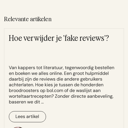
deepfake van je verspreid die je reputatie
schaadt, je in een vals daglicht stelt of je
privacy schendt? Dan kun je daartegen
Relevante artikelen
optreden. Juridisch gaat het vaak om een
combinatie van portretrecht, het recht op
privacy en de bescherming tegen
Hoe verwijder je 'fake reviews'?
onrechtmatige publicatie. De snelste route is
meestal een verzoek tot verwijdering bij het
platform, zo nodig gevolgd door een sommatie
en een kort geding om de verspreiding te
stoppen. Bij een ernstige of strafbare
deepfake dan kan aangifte ook een optie zijn.
Van kappers tot literatuur, tegenwoordig bestellen
Neem snel contact op, want hoe eerder je
en boeken we alles online. Een groot hulpmiddel
optreedt, hoe meer je de verspreiding kunt
daarbij zijn de reviews die andere gebruikers
beperken.
achterlaten. Hoe kies je tussen de honderden
broodroosters op bol.com of de waslijst aan
worteltaartrecepten? Zonder directe aanbeveling,
baseren we dit …
Lees artikel