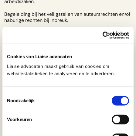
arbeidszaken.
Begeleiding bij het veiligstellen van auteursrechten en/of
naburige rechten bij inbreuk.
Begeleiding bij het bepalen van de rechtspositie bij
mogelijke inbreuk op auteursrechten en/of naburige
rechten.
Cookies van Liaise advocaten
Opstellen van opdrachtovereenkomsten voor films,
theater, televisieproducties en ontwerpen.
Liaise advocaten maakt gebruik van cookies om
websitestatistieken te analyseren en te adverteren.
De rechtspositie bepalen van uitgevers, producers,
artiesten, componisten, tekstschrijvers op muziekwerken.
Toestemmingsselectie
Beoordeling van modelrechtinbreuk en een
Noodzakelijk
sommatiebrief opstellen.
Beoordeling van handelsnaaminbreuk en een
Voorkeuren
sommatiebrief opstellen.