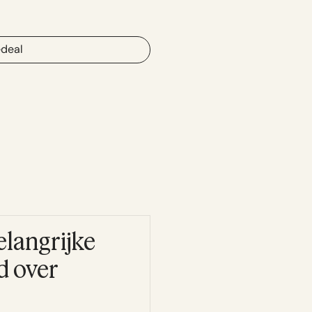
edeal
elangrijke
jd over