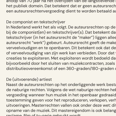
afloop van 70 jaar na het overlijden van de langstlevend
het publiek domein. Dat betekent dat er geen auteursrec
een auteursrechtenvergoeding dient te worden betaald aa
De componist en tekstschrijver
In Nederland werkt het als volgt. De auteursrechten op de 
bij de componist(en) en tekstschrijver(s). Dat betekent 
tekstschrijver (in het auteursrecht de “maker”) liggen al
auteursrecht “werk”) gebeurt. Auteursrecht geeft de maker
verveelvoudigen en te openbaren. Dit betekent ook dat 
of verveelvoudiging van zijn werk kan verbieden. Door dat
creaties te exploiteren. Met exploiteren wordt bedoeld da
bijvoorbeeld door het sluiten van muziekcontracten, zoals 
distributieovereenkomst of een 360-graden/180-graden de
De (uitvoerende) artiest
Naast de auteursrechten op het onderliggende werk bestaa
de naburige rechten. Volgens de wet naburige rechten he
vergoeding wanneer hun muziek in het openbaar gedraaid
toestemming geven voor het reproduceren, verkopen, ve
uitvoeringen. Masterrechten vallen ook onder deze wet: di
opname van de muziek. Dit mastereigendom is ook belangrij
reclame, film of tv-serie gebruikt wordt.