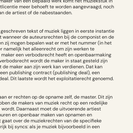
e maker van een bepaald werk komt het muziekstuk in
htlicentie meer behoeft te worden aangevraagd, noch
n de artiest of de nabestaanden.
geschreven tekst of muziek liggen in eerste instantie
dat wanneer de auteursrechten bij de componist en de
leen zij mogen bepalen wat er met het nummer (in het
 namelijk het alleenrecht om zijn werken te
de maker een verbodsrecht heeft en openbaarmaking
 verbodsrecht wordt de maker in staat gesteld zijn
t de maker aan zijn werk kan verdienen. Dat kan
een publishing contract (publishing deal), een
al. Dit laatste wordt het exploitatierecht genoemd.
n er rechten op de opname zelf, de master. Dit zijn
bben de makers van muziek recht op een redelijke
 wordt. Daarnaast moet de uitvoerende artiest
rhuren en openbaar maken van opnamen en
t gaat over de muziekrechten van de specifieke
k bij syncs: als je muziek bijvoorbeeld in een