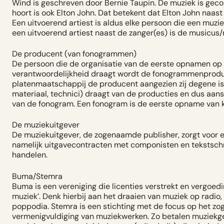
Wind is geschreven door Bernie Taupin. De muziek is gec
hoort is ook Elton John. Dat betekent dat Elton John naast 
Een uitvoerend artiest is aldus elke persoon die een muzi
een uitvoerend artiest naast de zanger(es) is de musicus/
De producent (van fonogrammen)
De persoon die de organisatie van de eerste opnamen op 
verantwoordelijkheid draagt wordt de fonogrammenprod
platenmaatschappij de producent aangezien zij degene is d
materiaal, technici) draagt van de producties en dus aa
van de fonogram. Een fonogram is de eerste opname van k
De muziekuitgever
De muziekuitgever, de zogenaamde publisher, zorgt voor ex
namelijk uitgavecontracten met componisten en tekstschr
handelen.
Buma/Stemra
Buma is een vereniging die licenties verstrekt en vergoe
muziek’. Denk hierbij aan het draaien van muziek op radio,
poppodia. Stemra is een stichting met de focus op het zo
vermenigvuldiging van muziekwerken. Zo betalen muziekge