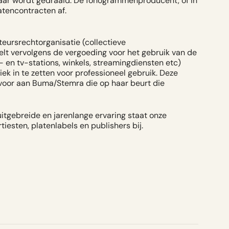
baar wordt gedraaid. De fonogrammenproducent, of in
atencontracten af.
eursrechtorganisatie (collectieve
t vervolgens de vergoeding voor het gebruik van de
o- en tv-stations, winkels, streamingdiensten etc)
k in te zetten voor professioneel gebruik. Deze
voor aan Buma/Stemra die op haar beurt die
itgebreide en jarenlange ervaring staat onze
iesten, platenlabels en publishers bij.