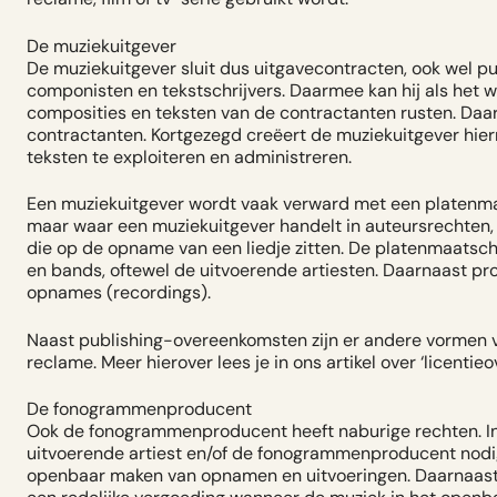
De muziekuitgever
De muziekuitgever sluit dus uitgavecontracten, ook wel
componisten en tekstschrijvers. Daarmee kan hij als het 
composities en teksten van de contractanten rusten. Daa
contractanten. Kortgezegd creëert de muziekuitgever hier
teksten te exploiteren en administreren.
Een muziekuitgever wordt vaak verward met een platenma
maar waar een muziekuitgever handelt in auteursrechten,
die op de opname van een liedje zitten. De platenmaatsch
en bands, oftewel de uitvoerende artiesten. Daarnaast p
opnames (recordings).
Naast publishing-overeenkomsten zijn er andere vormen va
reclame. Meer hierover lees je in ons artikel over ‘
licentie
De fonogrammenproducent
Ook de fonogrammenproducent heeft naburige rechten. In
uitvoerende artiest en/of de fonogrammenproducent nodig
openbaar maken van opnamen en uitvoeringen. Daarnaa