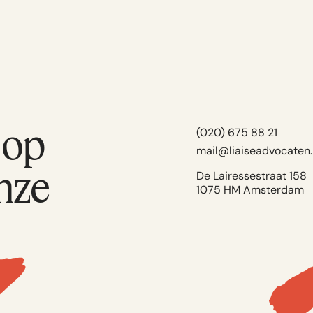
 op
(020) 675 88 21
mail@liaiseadvocaten.
nze
De Lairessestraat 158
1075 HM Amsterdam