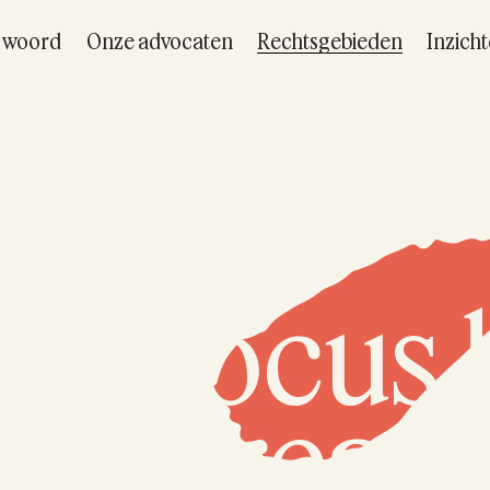
t woord
Onze advocaten
Rechtsgebieden
Inzich
Rechtsgebieden
ze focus l
 de creati