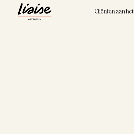
Cliënten aan he
On
op