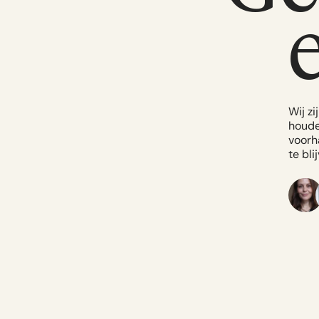
Wij zi
houde
voorh
te bli