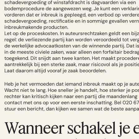
schadevergoeding of winstafdracht is dagvaarden via een
bodemprocedure de aangewezen weg. Je kunt een verklarin
vorderen dat er inbreuk is gepleegd, een verbod op verdere
schadevergoeding, rectificatie en in sommige gevallen vern
inbreukmakende producten.
Let op de proceskosten.
In auteursrechtzaken geldt een bij
regel: de verliezende partij kan worden veroordeeld tot ve
de werkelijke advocaatkosten van de winnende partij. Dat i
in de meeste civiele zaken, waar alleen een forfaitair bedra
toegekend. Dit snijdt aan twee kanten. Het maakt proceder
aantrekkelijk bij een sterke zaak, maar risicovol als je positi
Laat daarom altijd vooraf je zaak beoordelen.
Heb je het vermoeden dat iemand inbreuk maakt op je aut
Wacht niet te lang. Hoe sneller je handelt, hoe sterker je pos
rechter kan kritisch kijken naar een partij die maandenlang 
contact met ons op voor een eerste inschatting.
Bel 020 67
stuur een
bericht
, dan kijken we samen wat de beste aanpak
Wanneer schakel je 