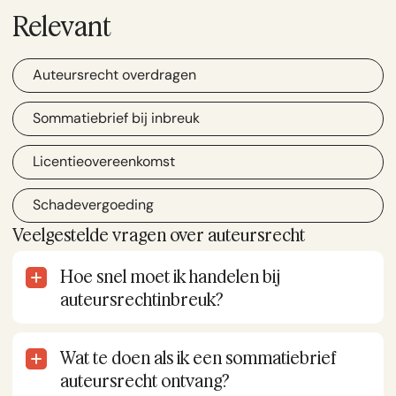
Relevant
Auteursrecht overdragen
Sommatiebrief bij inbreuk
Licentieovereenkomst
Schadevergoeding
Veelgestelde vragen over auteursrecht
Hoe snel moet ik handelen bij
auteursrechtinbreuk?
Zo snel mogelijk. Hoe langer je wacht, hoe
meer schade er ontstaat en hoe lastiger die te
Wat te doen als ik een sommatiebrief
verhalen is. Een rechter kan bij een kort geding
ook kritisch vragen waarom je niet eerder
auteursrecht ontvang?
bent opgetreden. Te lang wachten verzwakt je