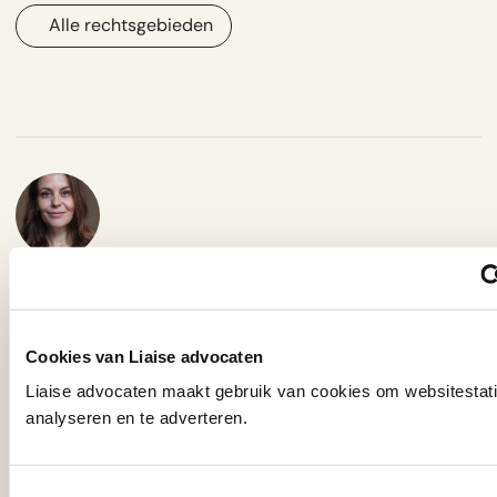
Alle rechtsgebieden
Merel Teunissen
Advocaat
Cookies van Liaise advocaten
Merel adviseert en procedeert op het gebied
van mediarecht, filmrecht, auteursrecht,
Liaise advocaten maakt gebruik van cookies om websitestati
privacyrecht, contractenrecht en intellectueel
analyseren en te adverteren.
eigendomsrecht. Merel werkt voor bekende en
opkomende mediapersoonlijkheden,
Toestemmingsselectie