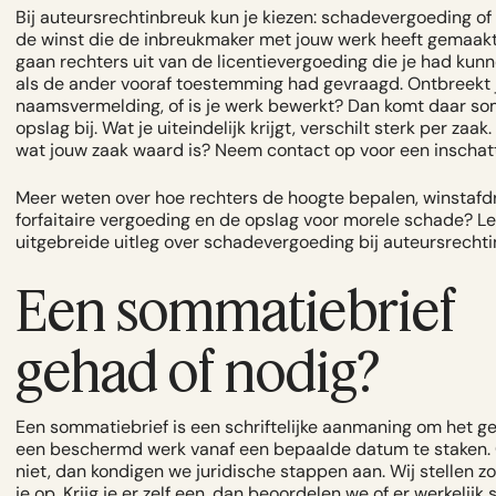
Bij auteursrechtinbreuk kun je kiezen: schadevergoeding of
de winst die de inbreukmaker met jouw werk heeft gemaakt
gaan rechters uit van de licentievergoeding die je had kun
als de ander vooraf toestemming had gevraagd. Ontbreekt 
naamsvermelding, of is je werk bewerkt? Dan komt daar s
opslag bij. Wat je uiteindelijk krijgt, verschilt sterk per zaak
wat jouw zaak waard is? Neem
contact
op voor een inschatt
Meer weten over hoe rechters de hoogte bepalen, winstafd
forfaitaire vergoeding en de opslag voor morele schade? L
uitgebreide uitleg over
schadevergoeding bij auteursrecht
Een sommatiebrief
gehad of nodig?
Een sommatiebrief is een schriftelijke aanmaning om het g
een beschermd werk vanaf een bepaalde datum te staken.
niet, dan kondigen we juridische stappen aan. Wij stellen zo
je op. Krijg je er zelf een, dan beoordelen we of er werkelijk 