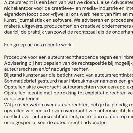
Auteursrecht is een kern van wat we doen. Liaise Advocaten
nichekantoor voor de creatieve- en media-industrie en inte
eigendom loopt door vrijwel al ons werk heen: van film en m
kunst, journalistiek en software. We adviseren en proceder
makers, uitgevers, producenten en creatieve ondernemers
daarbij de praktijk van zowel de rechtszaal als de onderhan
Een greep uit ons recente werk:
Procedure voor een auteursrechthebbende tegen een inbr
Advisering bij het bepalen van de rechtspositie bij mogelij
auteursrechten en/of naburige rechten.
Bijstand kunstenaar die beticht werd van auteursrechtinbr
Sommatiebrief gestuurd naar inbreukmaker namens een graff
Opstellen akte overdracht auteursrechten voor een app exp
Opstellen licentie met betrekking tot exploitatie rechten v
cursusmateriaal.
Wil je meer weten over auteursrechten, heb je hulp nodig m
opstellen van een akte van overdracht van auteursrecht, lic
conflict over auteursrecht inbreuk, neem dan
contact
op me
onze gespecialiseerde auteursrecht advocaten.