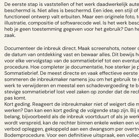
De eerste stap is vaststellen of het werk daadwerkelijk aute
beschermd is. Niet alles is beschermd. Een idee, een stijl of
functioneel ontwerp valt erbuiten. Maar een originele foto, t
illustratie, compositie of softwarecode wel. Is het werk be
heb je geen toestemming gegeven voor het gebruik? Dan he
zaak.
Documenteer de inbreuk direct.
Maak screenshots, noteer d
de datum van ontdekking vast en bewaar alles. Dit bewijs h
voor elke vervolgstap van de sommatiebrief tot een eventu
procedure. Hoe completer je documentatie, hoe sterker je p
Sommatiebrief.
De meest directe en vaak effectieve eerste 
sommeren de inbreukmaker namens jou om het gebruik te s
werk te verwijderen en meestal een schadevergoeding te b
stevige
sommatiebrief
lost veel zaken op zonder dat de rec
pas komt.
Kort geding.
Reageert de inbreukmaker niet of weigert die 
werken? Dan kan een kort geding de volgende stap zijn. Bij
belang, bijvoorbeeld als de inbreuk voortduurt of als je wer
wordt verspreid, kan de rechter binnen enkele weken een v
verbod opleggen, gekoppeld aan een dwangsom per overtr
Bodemprocedure.
Voor een definitieve uitspraak, een volle