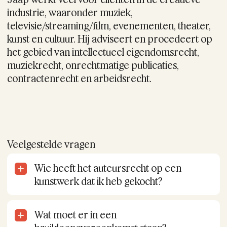
industrie, waaronder muziek,
televisie/streaming/film, evenementen, theater,
kunst en cultuur. Hij adviseert en procedeert op
het gebied van intellectueel eigendomsrecht,
muziekrecht, onrechtmatige publicaties,
contractenrecht en arbeidsrecht.
Veelgestelde vragen
Wie heeft het auteursrecht op een
kunstwerk dat ik heb gekocht?
Als je een kunstwerk koopt, word je eigenaar
van het fysieke object. Het auteursrecht blijft
Wat moet er in een
echter bij de kunstenaar. Je mag het werk
thuis of in je bedrijf ophangen en tonen, maar