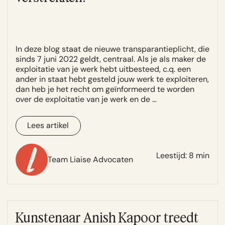
openbaarmaking. Maar een kunstenaar heeft
consignatieovereenkomst beschermt beide
juridisch toetsen voordat je een
ook te maken met verkoopcontracten,
partijen en voorkomt conflicten achteraf.
bruikleenovereenkomst ondertekent.
volgrecht bij doorverkoop, belastingregels
voor kunsttransacties en importregelgeving
bij internationale handel. Dat valt allemaal
In deze blog staat de nieuwe transparantieplicht, die
onder kunstrecht, maar niet onder
sinds 7 juni 2022 geldt, centraal. Als je als maker de
auteursrecht.
exploitatie van je werk hebt uitbesteed, c.q. een
ander in staat hebt gesteld jouw werk te exploiteren,
Het onderscheid is praktisch relevant. Voor
dan heb je het recht om geïnformeerd te worden
een geschil over een namaakwerk heb je een
over de exploitatie van je werk en de …
auteursrecht-specialist nodig. Voor een
conflict over een galeriecontract of een
bruikleen aan een museum is bredere
Lees artikel
kunstrecht-expertise vereist.
Leestijd: 8 min
Team Liaise Advocaten
Kunstenaar Anish Kapoor treedt