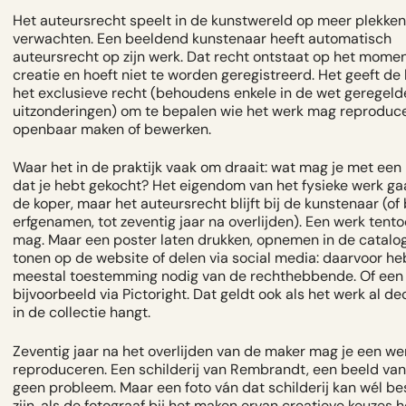
Het auteursrecht speelt in de kunstwereld op meer plekken
verwachten. Een beeldend kunstenaar heeft automatisch
auteursrecht op zijn werk. Dat recht ontstaat op het mome
creatie en hoeft niet te worden geregistreerd. Het geeft de
het exclusieve recht (behoudens enkele in de wet geregeld
uitzonderingen) om te bepalen wie het werk mag reproduce
openbaar maken of bewerken.
Waar het in de praktijk vaak om draait: wat mag je met een
dat je hebt gekocht? Het eigendom van het fysieke werk ga
de koper, maar het auteursrecht blijft bij de kunstenaar (of 
erfgenamen, tot zeventig jaar na overlijden). Een werk tento
mag. Maar een poster laten drukken, opnemen in de catalog
tonen op de website of delen via social media: daarvoor he
meestal toestemming nodig van de rechthebbende. Of een l
bijvoorbeeld via Pictoright. Dat geldt ook als het werk al d
in de collectie hangt.
Zeventig jaar na het overlijden van de maker mag je een wer
reproduceren. Een schilderij van Rembrandt, een beeld van
geen probleem. Maar een foto ván dat schilderij kan wél 
zijn, als de fotograaf bij het maken ervan creatieve keuzes h