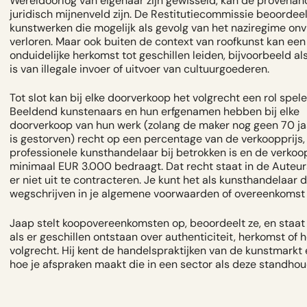
Wereldoorlog van eigenaar zijn gewisseld, kan de provenan
juridisch mijnenveld zijn. De Restitutiecommissie beoordee
kunstwerken die mogelijk als gevolg van het naziregime onvrij
verloren. Maar ook buiten de context van roofkunst kan een
onduidelijke herkomst tot geschillen leiden, bijvoorbeeld al
is van illegale invoer of uitvoer van cultuurgoederen.
Tot slot kan bij elke doorverkoop het volgrecht een rol spele
Beeldend kunstenaars en hun erfgenamen hebben bij elke
doorverkoop van hun werk (zolang de maker nog geen 70 ja
is gestorven) recht op een percentage van de verkoopprijs, 
professionele kunsthandelaar bij betrokken is en de verkoo
minimaal EUR 3.000 bedraagt. Dat recht staat in de Auteur
er niet uit te contracteren. Je kunt het als kunsthandelaar d
wegschrijven in je algemene voorwaarden of overeenkomst z
Jaap stelt koopovereenkomsten op, beoordeelt ze, en staat 
als er geschillen ontstaan over authenticiteit, herkomst of h
volgrecht. Hij kent de handelspraktijken van de kunstmarkt
hoe je afspraken maakt die in een sector als deze standho