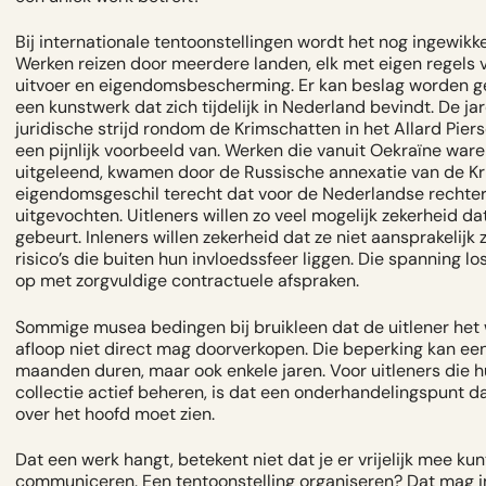
Bij internationale tentoonstellingen wordt het nog ingewikke
Werken reizen door meerdere landen, elk met eigen regels v
uitvoer en eigendomsbescherming. Er kan beslag worden g
een kunstwerk dat zich tijdelijk in Nederland bevindt. De ja
juridische strijd rondom de Krimschatten in het Allard Piers
een pijnlijk voorbeeld van. Werken die vanuit Oekraïne war
uitgeleend, kwamen door de Russische annexatie van de Kr
eigendomsgeschil terecht dat voor de Nederlandse rechte
uitgevochten. Uitleners willen zo veel mogelijk zekerheid dat
gebeurt. Inleners willen zekerheid dat ze niet aansprakelijk z
risico’s die buiten hun invloedssfeer liggen. Die spanning los
op met zorgvuldige contractuele afspraken.
Sommige musea bedingen bij bruikleen dat de uitlener het
afloop niet direct mag doorverkopen. Die beperking kan ee
maanden duren, maar ook enkele jaren. Voor uitleners die 
collectie actief beheren, is dat een onderhandelingspunt da
over het hoofd moet zien.
Dat een werk hangt, betekent niet dat je er vrijelijk mee kun
communiceren. Een tentoonstelling organiseren? Dat mag i