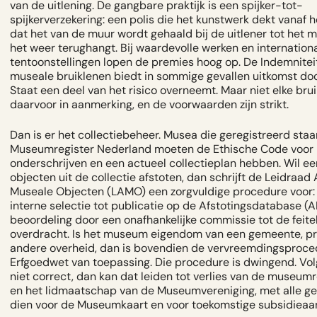
van de uitlening. De gangbare praktijk is een spijker-tot-
spijkerverzekering: een polis die het kunstwerk dekt vanaf
dat het van de muur wordt gehaald bij de uitlener tot het
het weer terughangt. Bij waardevolle werken en internation
tentoonstellingen lopen de premies hoog op. De Indemnitei
museale bruiklenen biedt in sommige gevallen uitkomst do
Staat een deel van het risico overneemt. Maar niet elke bru
daarvoor in aanmerking, en de voorwaarden zijn strikt.
Dan is er het collectiebeheer. Musea die geregistreerd staa
Museumregister Nederland moeten de Ethische Code voor
onderschrijven en een actueel collectieplan hebben. Wil 
objecten uit de collectie afstoten, dan schrijft de Leidraad
Museale Objecten (LAMO) een zorgvuldige procedure voor:
interne selectie tot publicatie op de Afstotingsdatabase (A
beoordeling door een onafhankelijke commissie tot de feitel
overdracht. Is het museum eigendom van een gemeente, pr
andere overheid, dan is bovendien de vervreemdingsproced
Erfgoedwet van toepassing. Die procedure is dwingend. Vol
niet correct, dan kan dat leiden tot verlies van de museumr
en het lidmaatschap van de Museumvereniging, met alle g
dien voor de Museumkaart en voor toekomstige subsidieaa