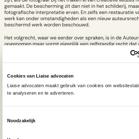
gemaakt. De bescherming zit dan niet in het schilderij, maar
fotografische interpretatie ervan. En zelfs een restauratie 
werk kan onder omstandigheden als een nieuw auteursrecht
beschermd werk worden beschouwd.
Het volgrecht, waar we eerder over spraken, is in de Auteu
opgenomen maar vormt eigenlijk een zelfstandig recht dat 
auteursrecht is gekoppeld. Het laat zien hoe het auteursrec
kunstwereld een eigen kleur krijgt die afwijkt van de toepas
andere sectoren.
Meer over auteursrecht →
Cookies van Liaise advocaten
Liaise advocaten maakt gebruik van cookies om websitestati
te analyseren en te adverteren.
Voor wie werkt Jaap?
Toestemmingsselectie
Jaap Versteeg
staat een breed scala aan cliënten bij in de
Noodzakelijk
kunstwereld. Een greep uit zijn praktijk:
Musea en kunstcollecties.
Jaap begeleidt overeenkomsten 