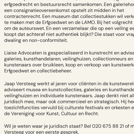
erfgoedrecht en bestuursrecht samenkomen. Een galerieho
een consignatieovereenkomst opstelt zit midden in het
contractenrecht. Een museum dat collectiestukken wil verk
te maken met de Erfgoedwet en de LAMO. Bij het volgrecht 
om de auteurswet. En een verzamelaar die op een veiling e
koopt dat achteraf niet authentiek blijkt? Die staat voor vr
dwaling en non-conformiteit.
Liaise Advocaten is gespecialiseerd in kunstrecht en advis
galeries, kunsthandelaren, veilinghuizen, collectionneurs en
kunstenaars over bruikleen, koop en verkoop van kunstwerk
Erfgoedwet en collectiebeheer.
Jaap Versteeg werkt al jaren voor cliënten in de kunstwereld
adviseert musea en kunstcollecties, galeries en kunsthande
veilinghuizen en individuele kunstenaars. Jaap denkt niet a
juridisch mee, maar ook commercieel en strategisch. Hij he
toezichtfuncties vervuld bij culturele festivals en orkesten e
de Vereniging voor Kunst, Cultuur en Recht.
Wil je weten waar je juridisch staat?
Bel 020 675 88 21
of m
Versteeg
voor een eerste gesprek.