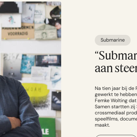
Submarine
“Submari
aan stee
Na tien jaar bij d
gewerkt te hebben,
Femke Wolting dat 
Samen startten zij
crossmediaal produ
speelfilms, docume
maakt.