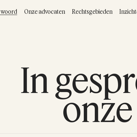
t woord
Onze advocaten
Rechtsgebieden
Inzich
In gesp
onze 