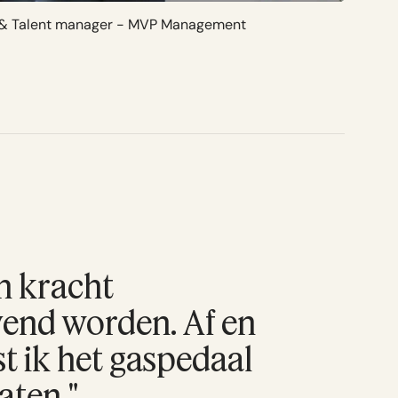
r & Talent manager - MVP Management
n kracht
end worden. Af en
t ik het gaspedaal
aten."