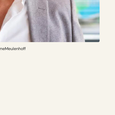
emeMeulenhoff