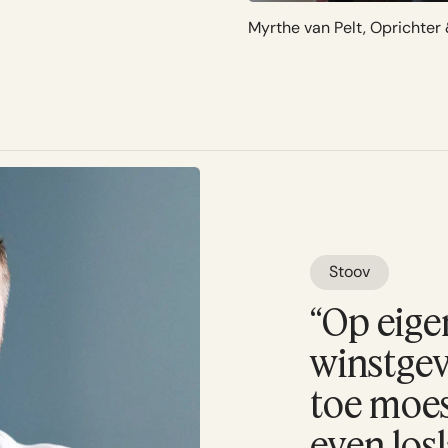
Myrthe van Pelt, Oprichte
Stoov
“Op eige
winstgev
toe moes
even losl