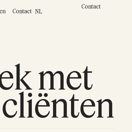
Contact
ten
Contact
NL
rek met
cliënten