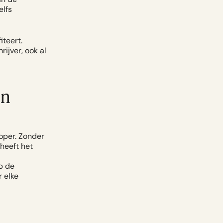
elfs
iteert.
ijver, ook al
en
oper. Zonder
heeft het
p de
r elke