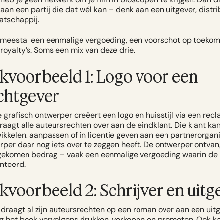
aan een partij die dat wél kan – denk aan een uitgever, distri
tschappij.
 je meestal een eenmalige vergoeding, een voorschot op toekom
royalty’s. Soms een mix van deze drie.
jkvoorbeeld 1: Logo voor een
chtgever
 grafisch ontwerper creëert een logo en huisstijl via een rec
aagt alle auteursrechten over aan de eindklant. Die klant ka
ikkelen, aanpassen of in licentie geven aan een partnerorgan
rper daar nog iets over te zeggen heeft. De ontwerper ontvan
ekomen bedrag – vaak een eenmalige vergoeding waarin de 
onteerd.
jkvoorbeeld 2: Schrijver en uitg
 draagt al zijn auteursrechten op een roman over aan een uitg
ag het boek vervolgens drukken, verkopen en promoten. Ook k