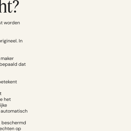
ht?
st worden
rigineel.
In
s maker
 bepaald dat
betekent
t
e het
ijke
t automatisch
jk beschermd
rechten op