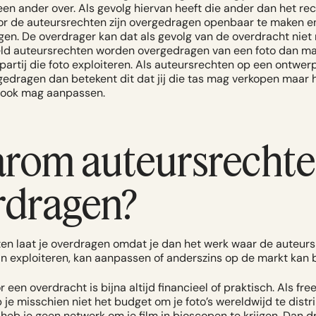
een ander over. Als gevolg hiervan heeft die ander dan het re
r de auteursrechten zijn overgedragen openbaar te maken e
gen. De overdrager kan dat als gevolg van de overdracht niet 
eld auteursrechten worden overgedragen van een foto dan mag 
partij die foto exploiteren. Als auteursrechten op een ontwer
edragen dan betekent dit dat jij die tas mag verkopen maar 
 ook mag aanpassen.
rom auteursrecht
rdragen?
en laat je overdragen omdat je dan het werk waar de auteur
kan exploiteren, kan aanpassen of anderszins op de markt kan 
 een overdracht is bijna altijd financieel of praktisch. Als fre
 je misschien niet het budget om je foto’s wereldwijd te distr
 heb je geen netwerk om je film in bioscopen te krijgen. Dan dr