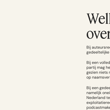
Wel
over
Bij auteursre
gedeeltelijke
Bij een volle
partij mag he
gezien niets 
op naamsver
Bij een gede
namelijk onei
Nederland te 
exploitatiere
podcastmaker