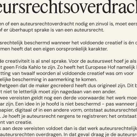
eursrechtsoverdrac
n of een auteursrechtoverdracht nodig en zinvol is, moet eer
of er überhaupt sprake is van een auteursrecht.
rsrechtelijk beschermd wanneer het voldoende creatief is én o
rmen heeft dat een eigen oorspronkelijk karakter.
 creativiteit is al snel sprake. Voor de auteurswet hoef je al
 geen Frida Kahlo te zijn. Zo heeft het Europese Hof namelijk
ting van twaalf woorden al voldoende creatief was om voor
elijke bescherming in aanmerking te komen.
hetgeen dat de maker gecreëerd heeft dus origineel zijn.
Dit 
t niet te letterlijk moet zijn nagedaan van een ander.
wee vereisten geldt nog een derde voorwaarde:
het werk moe
 zijn.
Een idee in je hoofd is niet beschermd - pas wanneer j
papier, digitaal of in een andere vorm, ontstaat auteursrechtel
 Je hoeft je auteursrecht nergens te registreren: het ontstaa
t van creatie.
k aan deze vereisten voldoet dan is dat werk auteursrechteli
e auteursrechten overdragen. In dat geval draag je de auteurs