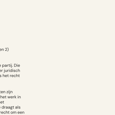
en 2)
 partij.
Die
r juridisch
s het recht
en zijn
het werk in
het
 draagt als
 recht om een