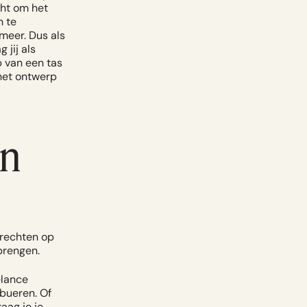
cht om het
n te
meer. Dus als
jij als
p van een tas
het ontwerp
en
srechten op
brengen.
elance
ibueren. Of
aag je je