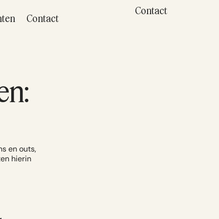
Contact
hten
Contact
en:
ns en outs,
ten hierin