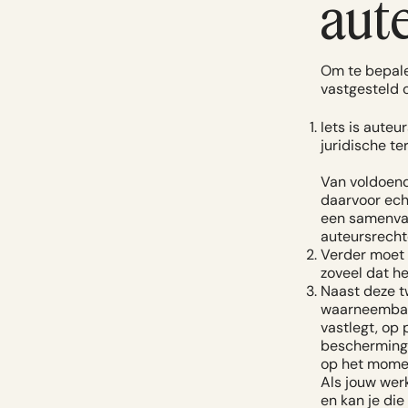
aut
Om te bepale
vastgesteld 
Iets is auteu
juridische te
Van voldoende
daarvoor echt
een samenvat
auteursrecht
Verder moet 
zoveel dat he
Naast deze t
waarneembaar
vastlegt, op 
bescherming.
op het momen
Als jouw wer
en kan je di