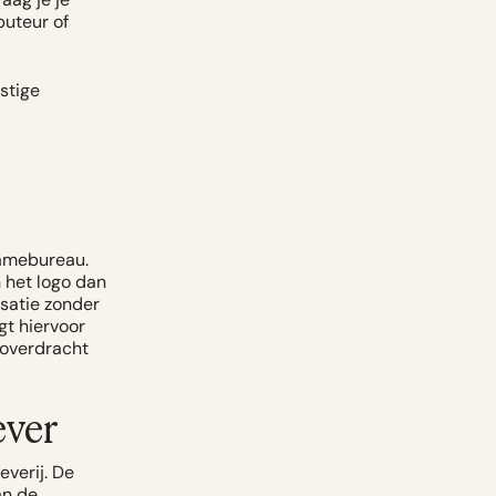
buteur of
stige
lamebureau.
n het logo dan
isatie zonder
gt hiervoor
overdracht
ever
everij. De
an de