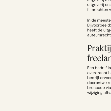
uitgeverij on
filmrechten 
In de meeste 
Bijvoorbeeld:
heeft de uitg
auteursrecht
Prakti
freela
Een bedrijf 
overdracht h
bedrijf ervoo
doorontwikke
broncode via 
wijziging afh