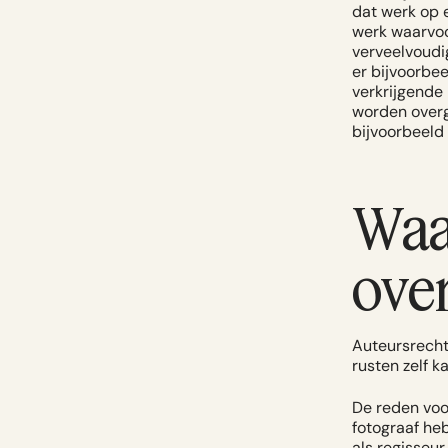
dat werk op 
werk waarvoo
verveelvoudi
er bijvoorbe
verkrijgende 
worden overg
bijvoorbeeld
Waa
ove
Auteursrecht
rusten zelf 
De reden voor
fotograaf heb
als regisseur