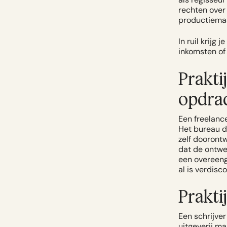
rechten over 
productiemaa
In ruil krijg
inkomsten of 
Prakti
opdra
Een freelance
Het bureau dr
zelf doorontw
dat de ontwe
een overeeng
al is verdisc
Prakti
Een schrijver
uitgeverij m