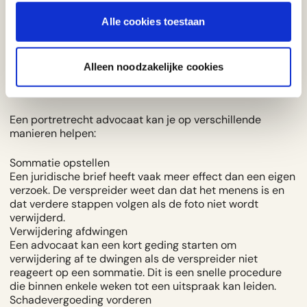
doorslaggevend is
Alle cookies toestaan
Een foto die rondgaat kan veel meer doen dan een
ongemakkelijk moment veroorzaken. Het kan je reputatie,
Alleen noodzakelijke cookies
mentale rust en zelfs carrière beïnvloeden. Daarom is het
cruciaal dat je weet dat je niet machteloos staat.
Een
portretrecht advocaat
kan je op verschillende
manieren helpen:
Sommatie opstellen
Een juridische brief heeft vaak meer effect dan een eigen
verzoek. De verspreider weet dan dat het menens is en
dat verdere stappen volgen als de foto niet wordt
verwijderd.
Verwijdering afdwingen
Een advocaat kan een kort geding starten om
verwijdering af te dwingen als de verspreider niet
reageert op een sommatie. Dit is een snelle procedure
die binnen enkele weken tot een uitspraak kan leiden.
Schadevergoeding vorderen