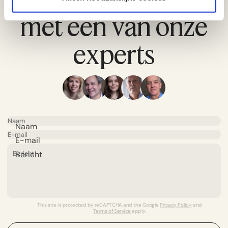
met een van onze
experts
Naam
E-mail
Bericht
This site is protected by reCAPTCHA and the Google
Privacy Policy
and
Terms of Service
apply.