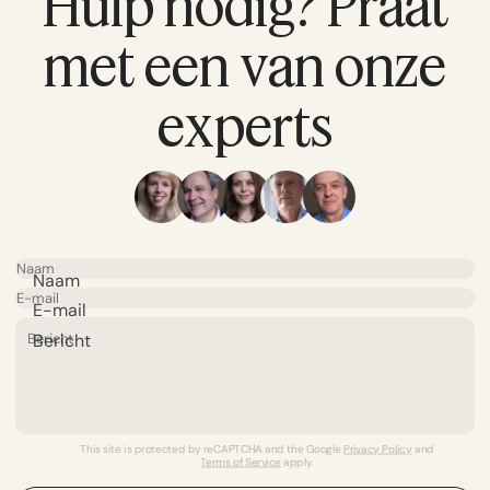
Hulp nodig? Praat
met een van onze
experts
Naam
E-mail
Bericht
This site is protected by reCAPTCHA and the Google
Privacy Policy
and
Terms of Service
apply.