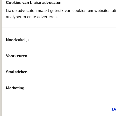
Cookies van Liaise advocaten
Liaise advocaten maakt gebruik van cookies om websitestati
analyseren en te adverteren.
Contact ons over de
Toestemmingsselectie
Noodzakelijk
financiering van je
productie
Voorkeuren
Statistieken
Marketing
Bericht
De