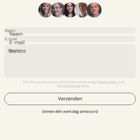
Naam
E-mail
Bericht
This site is protected by reCAPTCHA and the Google
Privacy Policy
and
Terms of Service
apply.
Verzenden
binnen één werkdag antwoord