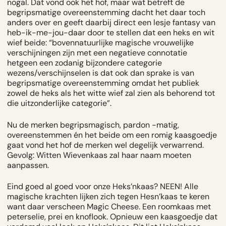
nogal. Dat vond ook het hof, maar wat betreft de
begripsmatige overeenstemming dacht het daar toch
anders over en geeft daarbij direct een lesje fantasy van
heb-ik-me-jou-daar door te stellen dat een heks en wit
wief beide: “
bovennatuurlijke magische vrouwelijke
verschijningen zijn met een negatieve connotatie
hetgeen een zodanig bijzondere categorie
wezens/verschijnselen is dat ook dan sprake is van
begripsmatige overeenstemming omdat het publiek
zowel de heks als het witte wief zal zien als behorend tot
die uitzonderlijke categorie”.
Nu de merken begripsmagisch, pardon -matig,
overeenstemmen én het beide om een romig kaasgoedje
gaat vond het hof de merken wel degelijk verwarrend.
Gevolg: Witten Wievenkaas zal haar naam moeten
aanpassen.
Eind goed al goed voor onze Heks’nkaas? NEEN! Alle
magische krachten lijken zich tegen Hesn’kaas te keren
want daar verscheen Magic Cheese. Een roomkaas met
peterselie, prei en knoflook. Opnieuw een kaasgoedje dat