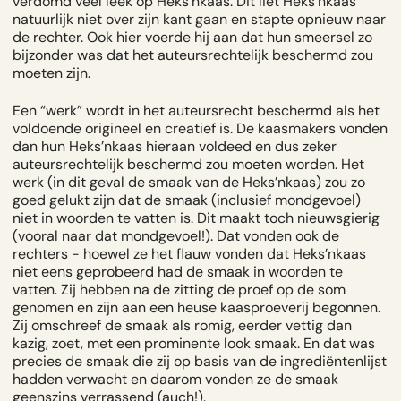
verdomd veel leek op Heks’nkaas. Dit liet Heks’nkaas
natuurlijk niet over zijn kant gaan en stapte opnieuw naar
de rechter. Ook hier voerde hij aan dat hun smeersel zo
bijzonder was dat het auteursrechtelijk beschermd zou
moeten zijn.
Een “werk” wordt in het auteursrecht beschermd als het
voldoende origineel en creatief is. De kaasmakers vonden
dan hun Heks’nkaas hieraan voldeed en dus zeker
auteursrechtelijk beschermd zou moeten worden. Het
werk (in dit geval de smaak van de Heks’nkaas) zou zo
goed gelukt zijn dat de smaak (inclusief mondgevoel)
niet in woorden te vatten is. Dit maakt toch nieuwsgierig
(vooral naar dat mondgevoel!). Dat vonden ook de
rechters - hoewel ze het flauw vonden dat Heks’nkaas
niet eens geprobeerd had de smaak in woorden te
vatten. Zij hebben na de zitting de proef op de som
genomen en zijn aan een heuse kaasproeverij begonnen.
Zij omschreef de smaak als romig, eerder vettig dan
kazig, zoet, met een prominente look smaak. En dat was
precies de smaak die zij op basis van de ingrediëntenlijst
hadden verwacht en daarom vonden ze de smaak
geenszins verrassend (auch!).