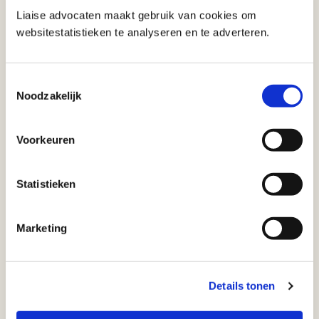
contractenrecht en arbeidsrecht.
Liaise advocaten maakt gebruik van cookies om
websitestatistieken te analyseren en te adverteren.
Profiel
020 675 88 21
versteeg@liaiseadvocaten.nl
Toestemmingsselectie
Noodzakelijk
Voorkeuren
Lees ook:
De Kapotte Kachels moeten in hoger
Statistieken
beroep
Lees
Marketing
Lowbudget filmproductie en toch een
billijke vergoeding
Lees
Details tonen