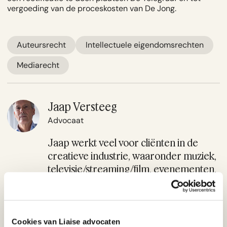
vergoeding van de proceskosten van De Jong.
Auteursrecht
Intellectuele eigendomsrechten
Mediarecht
Jaap Versteeg
Advocaat
Jaap werkt veel voor cliënten in de
creatieve industrie, waaronder muziek,
televisie/streaming/film, evenementen,
theater, kunst en cultuur. Hij adviseert
en procedeert op het gebied van
intellectueel eigendomsrecht,
muziekrecht, onrechtmatige publicaties,
Cookies van Liaise advocaten