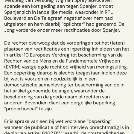
Versteeg van Versteeg Wigman Sprey advocaten,
spande een kort geding aan tegen Spanjer, omdat
Spanjer zich in landelijke media, waaronder in RTL
Boulevard en De Telegraaf, negatief over hem had
uitgelaten en hem daarbij ‘‘oplichter’’ had genoemd. De
Jong vorderde onder meer rectificaties door Spanjer.
De rechter overwoog dat de vorderingen tot het (laten)
plaatsen van rectificaties een inperking inhielden van het
in artikel 10 Europees Verdrag tot bescherming van de
Rechten van de Mens en de Fundamentele Vrijheden
(EVRM) vastgelegde recht op
vrijheid van meningsuiting
.
Een beperking daarop is slechts toegestaan indien deze
bij wet is voorzien en noodzakelijk is in een
democratische samenleving ter bescherming van de in
het artikel genoemde belangen, waaronder de
bescherming van de goede naam of rechten van
anderen. Bovendien dient een dergelijke beperking
‘‘proportioneel’’ te zijn.
Er is sprake van een bij wet voorziene ‘‘beperking’’
wanneer de publicatie of het interview onrechtmatig is in
de zin van artikel 6:162 BW, waarbij de omstandigheden