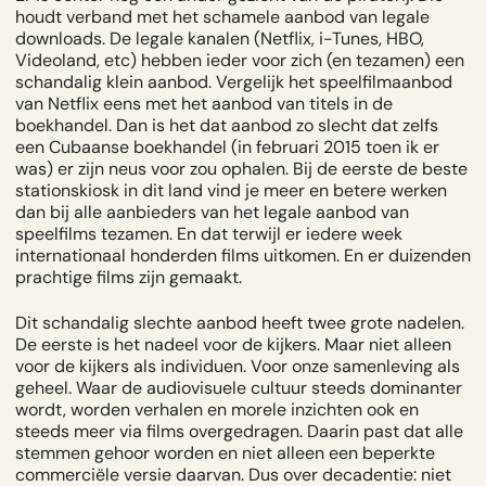
houdt verband met het schamele aanbod van legale
downloads. De legale kanalen (Netflix, i-Tunes, HBO,
Videoland, etc) hebben ieder voor zich (en tezamen) een
schandalig klein aanbod. Vergelijk het speelfilmaanbod
van Netflix eens met het aanbod van titels in de
boekhandel. Dan is het dat aanbod zo slecht dat zelfs
een Cubaanse boekhandel (in februari 2015 toen ik er
was) er zijn neus voor zou ophalen. Bij de eerste de beste
stationskiosk in dit land vind je meer en betere werken
dan bij alle aanbieders van het legale aanbod van
speelfilms tezamen. En dat terwijl er iedere week
internationaal honderden films uitkomen. En er duizenden
prachtige films zijn gemaakt.
Dit schandalig slechte aanbod heeft twee grote nadelen.
De eerste is het nadeel voor de kijkers. Maar niet alleen
voor de kijkers als individuen. Voor onze samenleving als
geheel. Waar de audiovisuele cultuur steeds dominanter
wordt, worden verhalen en morele inzichten ook en
steeds meer via films overgedragen. Daarin past dat alle
stemmen gehoor worden en niet alleen een beperkte
commerciële versie daarvan. Dus over decadentie: niet