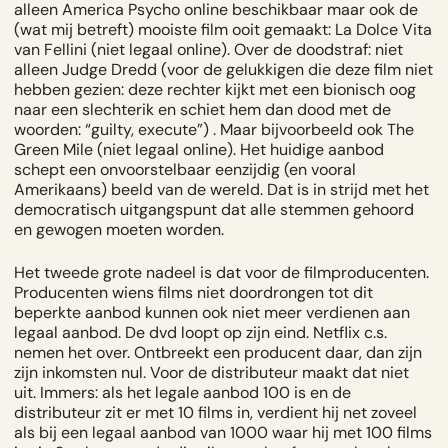
alleen America Psycho online beschikbaar maar ook de
(wat mij betreft) mooiste film ooit gemaakt: La Dolce Vita
van Fellini (niet legaal online). Over de doodstraf: niet
alleen Judge Dredd (voor de gelukkigen die deze film niet
hebben gezien: deze rechter kijkt met een bionisch oog
naar een slechterik en schiet hem dan dood met de
woorden: “guilty, execute”) . Maar bijvoorbeeld ook The
Green Mile (niet legaal online). Het huidige aanbod
schept een onvoorstelbaar eenzijdig (en vooral
Amerikaans) beeld van de wereld. Dat is in strijd met het
democratisch uitgangspunt dat alle stemmen gehoord
en gewogen moeten worden.
Het tweede grote nadeel is dat voor de filmproducenten.
Producenten wiens films niet doordrongen tot dit
beperkte aanbod kunnen ook niet meer verdienen aan
legaal aanbod. De dvd loopt op zijn eind. Netflix c.s.
nemen het over. Ontbreekt een producent daar, dan zijn
zijn inkomsten nul. Voor de distributeur maakt dat niet
uit. Immers: als het legale aanbod 100 is en de
distributeur zit er met 10 films in, verdient hij net zoveel
als bij een legaal aanbod van 1000 waar hij met 100 films