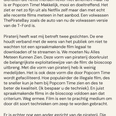
is er Popcorn Time! Makkelijk, mooi en doeltreffend. Het
ziet er net zo fijn uit als Netflix zelf maar dan met echt
alle recente films meteen in het aanbod. Een volwassen
ThePirateBay zoals de auto van nu de volwassen versie
van de T-Ford is.
Piraterij heeft wat mij betreft twee gezichten. De ene
houdt verband met de wens van het publiek om niet te
wachten tot een spraakmakende film legaal te
downloaden of te streamen is. We moeten Nu Alles
Meteen Kunnen Zien. Deze vorm van piraterij doorkruist
de belangrijkste exploitatiewijze van de film: de bioscoop
uitbreng. Met die vorm van piraterij heb ik weinig
medelijden. Het is ook deze vorm die door Popcorn Time
wordt gefaciliteerd. Hoe populairder de illegale film, des
te sneller kun je hem bij Popcorn Time zien en des te
beter de kwaliteit. (Ik bespaar u de techniek). En juist
spraakmakende films in de bioscoop voldoen aan dat
criterium. Weg ermee. Film is een te prachtig medium om
door dit soort technieken om zeep te worden gebracht.
Er is echter nog een ander gezicht van de piraterij. Die