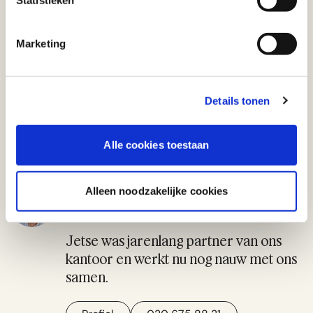
Statistieken
versterkt de positie van de gemiddelde Nederlandse
producent. De overheid weet wat haar te doen staat.
Marketing
Jetse Sprey
Details tonen
Auteursrecht
Filmrecht
Intellectuele eigendomsrechten
Mediarecht
Alle cookies toestaan
Jetse Sprey
Alleen noodzakelijke cookies
Advocaat
Jetse was jarenlang partner van ons
kantoor en werkt nu nog nauw met ons
samen.