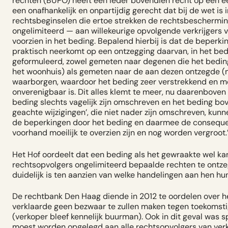
rechten (BUPO) heeft een ieder bovendien recht op een ee
een onafhankelijk en onpartijdig gerecht dat bij de wet is
rechtsbeginselen die ertoe strekken de rechtsbeschermin
ongelimiteerd — aan willekeurige opvolgende verkrijgers
voorzien in het beding. Bepalend hierbij is dat de beperk
praktisch neerkomt op een ontzegging daarvan, in het be
geformuleerd, zowel gemeten naar degenen die het beding 
het woonhuis) als gemeten naar de aan dezen ontzegde (m
waarborgen, waardoor het beding zeer verstrekkend en me
onverenigbaar is. Dit alles klemt te meer, nu daarenbove
beding slechts vagelijk zijn omschreven en het beding bov
geachte wijzigingen’, die niet nader zijn omschreven, ku
de beperkingen door het beding en daarmee de conseque
voorhand moeilijk te overzien zijn en nog worden vergroot.
Het Hof oordeelt dat een beding als het gewraakte wel ka
rechtsopvolgers
ongelimiteerd
bepaalde rechten te ontzeg
duidelijk is ten aanzien van welke handelingen aan hen h
De rechtbank Den Haag diende in 2012 te oordelen over h
verklaarde geen bezwaar te zullen maken tegen toekomsti
(verkoper bleef kennelijk buurman). Ook in dit geval was 
moest worden opgelegd aan alle rechtsopvolgers van verko