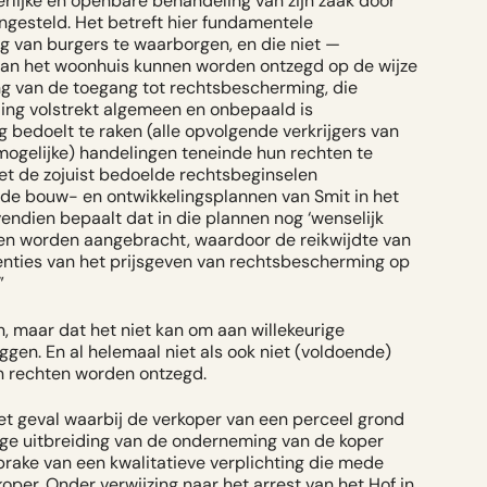
rlijke en openbare behandeling van zijn zaak door
 ingesteld. Het betreft hier fundamentele
g van burgers te waarborgen, en die niet —
 van het woonhuis kunnen worden ontzegd op de wijze
ing van de toegang tot rechtsbescherming, die
ding volstrekt algemeen en onbepaald is
bedoelt te raken (alle opvolgende verkrijgers van
ogelijke) handelingen teneinde hun rechten te
t de zojuist bedoelde rechtsbeginselen
n de bouw- en ontwikkelingsplannen van Smit in het
endien bepaalt dat in die plannen nog ‘wenselijk
nnen worden aangebracht, waardoor de reikwijdte van
nties van het prijsgeven van rechtsbescherming op
”
n, maar dat het niet kan om aan
willekeurige
gen. En al helemaal niet als ook niet (voldoende)
un rechten worden ontzegd.
et geval waarbij de verkoper van een perceel grond
ge uitbreiding van de onderneming van de koper
sprake van een kwalitatieve verplichting die mede
per. Onder verwijzing naar het arrest van het Hof in