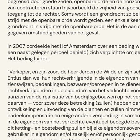
begrensd door goede zeden, openbare orde en de horizont
van contracteren staan bijvoorbeeld de vrijheid van godsdi
toegang tot de rechter. Soms wordt een grondrecht zo bel
strijd met de openbare orde wordt gezien, een enkele kee
grondrecht in strijd met de openbare orde. Het is de aan
gegeven omstandigheden van het geval.
In 2007 oordeelde het Hof Amsterdam over een beding waa
een naast gelegen perceel behield) zich verplichtte om 
Het beding luidde:
“Verkoper, en zijn zoon, de heer Jeroen de Wilde en zijn
Entius dan wel hun rechtverkrijgende in de eigendom van (
zienswijzen, bedenkingen, bezwaren/beroepen in te diene
rechtverkrijgenden in de eigendom van het verkochte vo
aanzien van de realisatie van bedrijfsgebouwen op het ver
daarvan — voor zover deze betrekking (zullen) hebben dan 
ontwikkeling en uitvoering van de plannen en zullen nim
nadeelcompensatie en enige andere vergoeding in samenh
in de eigendom van het verkochte eventueel beoogde best
dit ketting- en boetebeding zullen bij elke eigendomsover
gebruiker in eigendom en/of zakelijk en/of persoonlijk g