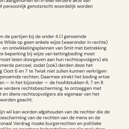
n aangenomen en in elke verdere akte van
of persoonlijk genotsrecht woordelijk worden
sen de partijen bij de onder 4.1.1 genoemde
e Wilde op geen enkele wijze (waaronder in rechte)
 en ontwikkelingsplannen van Smit met betrekking
eze beperking bij wijze van kettingbeding moet
 moet laten doorgeven aan hun rechtsopvolgers) als
merde perceel, zodat (ook) derden deze het
ost 6 en 7 te Twisk niet zullen kunnen verkrijgen
g genoemde rechten. Daarmee strekt het beding ertoe
 — in het bijzonder — de hoofdstukken 6, 7 en 8
e verdere rechtsbescherming, te ontzeggen met
 en diens rechtsopvolgers als eigenaar van het
 worden geacht.
zijn wil kan worden afgehouden van de rechter die de
t bescherming van de rechten van de mens en de
ionaal Verdrag inzake burgerrechten en politieke