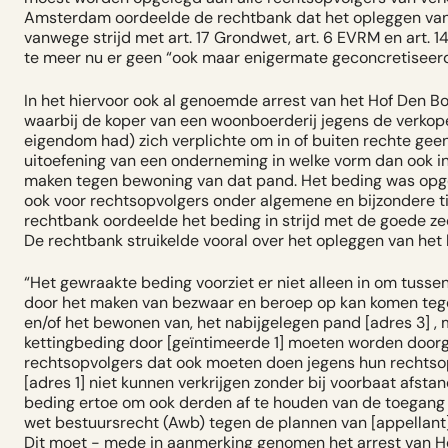
Amsterdam oordeelde de rechtbank dat het opleggen van d
vanwege strijd met art. 17 Grondwet, art. 6 EVRM en art. 1
te meer nu er geen “
ook maar enigermate geconcretiseerd p
In het hiervoor ook al genoemde arrest van het Hof Den Bo
waarbij de koper van een woonboerderij jegens de verkop
eigendom had) zich verplichte om in of buiten rechte gee
uitoefening van een onderneming in welke vorm dan ook i
maken tegen bewoning van dat pand. Het beding was opge
ook voor rechtsopvolgers onder algemene en bijzondere tite
rechtbank oordeelde het beding in strijd met de goede zed
De rechtbank struikelde vooral over het opleggen van het
“Het gewraakte beding voorziet er niet alleen in om tussen 
door het maken van bezwaar en beroep op kan komen tegen
en/of het bewonen van, het nabijgelegen pand [adres 3] , m
kettingbeding door [geïntimeerde 1] moeten worden doorg
rechtsopvolgers dat ook moeten doen jegens hun rechtsop
[adres 1] niet kunnen verkrijgen zonder bij voorbaat afst
beding ertoe om ook derden af te houden van de toegan
wet bestuursrecht (Awb) tegen de plannen van [appellant] 
Dit moet - mede in aanmerking genomen het arrest van 