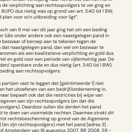
e verplichting aan rechtsopvolgers te ver ging en
4 BUPO dus nietig was op grond van art. 3:40 lid 1 BW,
lan voor zo’n uitbreiding voor ligt
”.
sch van 9 mei van dit jaar ging het om een beding
er (die onder andere ook een naastgelegen pand in
n bezwaar of beroep aan te tekenen tegen de
n dat naastgelegen pand, dan wel om bezwaar te
nomen als een kwalitatieve verplichting en gold dus
l en gold voor een periode van vijfentwintig jaar. De
en/ openbare orde en dus nietig (art. 3:40 lid 1 BW).
 beding aan rechtsopvolgers:
partijen vast te leggen dat [geïntimeerde 1] niet
 het uitoefenen van een bedrijf/onderneming in,
aar bepaalt ook dat die restricties bij wijze van
egeven aan zijn rechtsopvolgers (en dat die
volgers). Daardoor zullen die derden het pand
and te doen van voormelde rechten. Daarmee strekt dit
g tot rechtsbescherming op grond van de Algemene
(en zijn rechtsopvolgers) met het pand [adres 3] .
Hof Amsterdam van 16 augustus 2007, BR 2008, 59 -