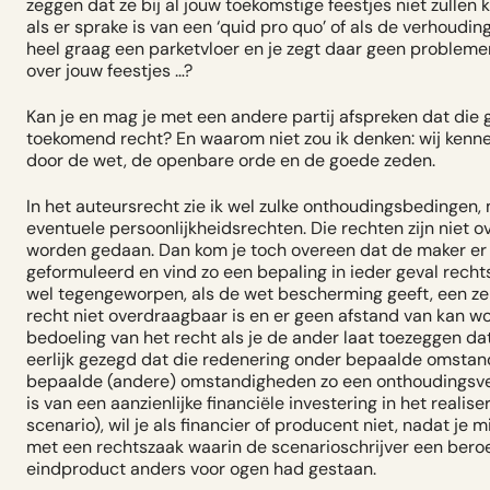
zeggen dat ze bij al jouw toekomstige feestjes niet zullen 
als er sprake is van een ‘quid pro quo’ of als de verhoudin
heel graag een parketvloer en je zegt daar geen probleme
over jouw feestjes …?
Kan je en mag je met een andere partij afspreken dat die 
toekomend recht? En waarom niet zou ik denken: wij kenn
door de wet, de openbare orde en de goede zeden.
In het auteursrecht zie ik wel zulke onthoudingsbedingen,
eventuele persoonlijkheidsrechten. Die rechten zijn niet
worden gedaan. Dan kom je toch overeen dat de maker er g
geformuleerd en vind zo een bepaling in ieder geval recht
wel tegengeworpen, als de wet bescherming geeft, een z
recht niet overdraagbaar is en er geen afstand van kan wo
bedoeling van het recht als je de ander laat toezeggen dat
eerlijk gezegd dat die redenering onder bepaalde omstand
bepaalde (andere) omstandigheden zo een onthoudingsver
is van een aanzienlijke financiële investering in het real
scenario), wil je als financier of producent niet, nadat j
met een rechtszaak waarin de scenarioschrijver een ber
eindproduct anders voor ogen had gestaan.