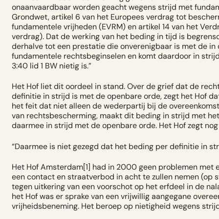
onaanvaardbaar worden geacht wegens strijd met fundamen
Grondwet, artikel 6 van het Europees verdrag tot besche
fundamentele vrijheden (EVRM) en artikel 14 van het Verd
verdrag). Dat de werking van het beding in tijd is begrensd
derhalve tot een prestatie die onverenigbaar is met de i
fundamentele rechtsbeginselen en komt daardoor in strijd
3:40 lid 1 BW nietig is.”
Het Hof liet dit oordeel in stand. Over de grief dat de re
definitie
in strijd is met de openbare orde, zegt het Hof da
het feit dat niet alleen de wederpartij bij de overeenko
van rechtsbescherming, maakt dit beding in strijd met he
daarmee in strijd met de openbare orde. Het Hof zegt nog
“
Daarmee is niet gezegd dat het beding per definitie in st
Het Hof Amsterdam
[1]
had in 2000 geen problemen met ee
een contact en straatverbod in acht te zullen nemen (op 
tegen uitkering van een voorschot op het erfdeel in de n
het Hof was er sprake van een vrijwillig aangegane over
vrijheidsbeneming. Het beroep op nietigheid wegens stri