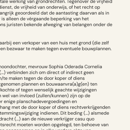
ale werking van grondrechten. Tegenover de vrijheid
enst, de vrijheid van onderwijs, of het recht op
angrijk geoordeeld dat de aantasting daarvan als in
r is alleen de vérgaande beperking van het
 ons juristen bekende afweging van belangen onder de
rbij een verkoper van een huis met grond (die zelf
geen bezwaar te maken tegen eventuele bouwplannen.
 schoondochter, mevrouw Sophia Oderada Cornelia
…) verbinden zich om direct of indirect geen
n/te maken tegen de door koper of diens
orgenomen plannen en bouwaanvra(a)g(en) ten
kochte of tegen wenselijk geachte wijzigingen
wel van invloed (zullen/kunnen) zijn op de
mer enige planschadevergoedingen en
ang met de door koper of diens rechtverkrijgenden
emmingswijziging indienen. Dit beding (…) alsmede
dracht (…) aan de nieuwe verkrijger casu quo
enotsrecht moeten worden opgelegd, ten behoeve van