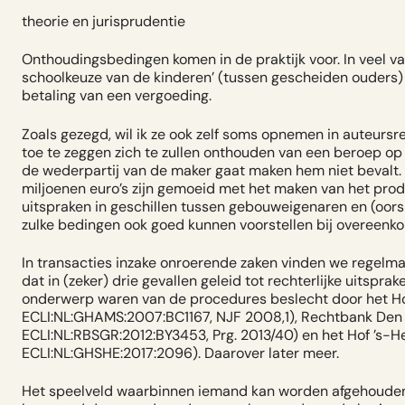
theorie en jurisprudentie
Onthoudingsbedingen komen in de praktijk voor. In veel vari
schoolkeuze van de kinderen’ (tussen gescheiden ouders) 
betaling van een vergoeding.
Zoals gezegd, wil ik ze ook zelf soms opnemen in auteursr
toe te zeggen zich te zullen onthouden van een beroep op 
de wederpartij van de maker gaat maken hem niet bevalt. 
miljoenen euro’s zijn gemoeid met het maken van het produ
uitspraken in geschillen tussen gebouweigenaren en (oorsp
zulke bedingen ook goed kunnen voorstellen bij overeen
In transacties inzake onroerende zaken vinden we regelma
dat in (zeker) drie gevallen geleid tot rechterlijke uitspr
onderwerp waren van de procedures beslecht door het Ho
ECLI:NL:GHAMS:2007:BC1167, NJF 2008,1), Rechtbank Den 
ECLI:NL:RBSGR:2012:BY3453, Prg. 2013/40) en het Hof ’s-H
ECLI:NL:GHSHE:2017:2096). Daarover later meer.
Het speelveld waarbinnen iemand kan worden afgehouden va