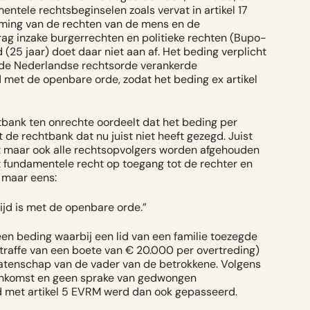
tele rechtsbeginselen zoals vervat in artikel 17
rming van de rechten van de mens en de
rag inzake burgerrechten en politieke rechten (Bupo-
 (25 jaar) doet daar niet aan af. Het beding verplicht
n de Nederlandse rechtsorde verankerde
 met de openbare orde, zodat het beding ex artikel
chtbank ten onrechte oordeelt dat het beding
per
t de rechtbank dat nu juist niet heeft gezegd. Juist
mst maar ook alle rechtsopvolgers worden afgehouden
t fundamentele recht op toegang tot de rechter en
 maar eens:
rijd is met de openbare orde.
”
n beding waarbij een lid van een familie toezegde
straffe van een boete van € 20.000 per overtreding)
alatenschap van de vader van de betrokkene. Volgens
eenkomst en geen sprake van gedwongen
jd met artikel 5 EVRM werd dan ook gepasseerd.