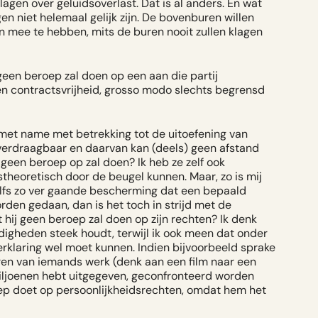
klagen over geluidsoverlast. Dat is al anders. En wat
gen niet helemaal gelijk zijn. De bovenburen willen
n mee te hebben, mits de buren nooit zullen klagen
geen beroep zal doen op een aan die partij
en contractsvrijheid, grosso modo slechts begrensd
 met name met betrekking tot de uitoefening van
 overdraagbaar en daarvan kan (deels) geen afstand
een beroep op zal doen? Ik heb ze zelf ook
stheoretisch door de beugel kunnen. Maar, zo is mij
elfs zo ver gaande bescherming dat een bepaald
rden gedaan, dan is het toch in strijd met de
 hij geen beroep zal doen op zijn rechten? Ik denk
igheden steek houdt, terwijl ik ook meen dat onder
klaring wel moet kunnen. Indien bijvoorbeeld sprake
iseren van iemands werk (denk aan een film naar een
e miljoenen hebt uitgegeven, geconfronteerd worden
oep doet op
persoonlijkheidsrechten
, omdat hem het