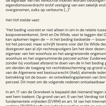
de eigenaar van het verkochte moeten worden bedongen e
eigendomsoverdracht en/of vestiging van een zakelijk en/
overgenomen, zulks op verbeurte (…)”
Het Hof stelde vast:
“Het beding voorziet er niet alleen in om in de relatie tus
koopovereenkomst, Smit en De Wilde, vast te leggen dat D
kan opkomen tegen de — in het beding bedoelde — bouw-
tot het perceel, maar schrijft tevens voor dat De Wilde d
doorgeven aan al zijn rechtsopvolgers (en het door dezen
eigenaar van het woonhuis en het aangrenzende ongenum
woonhuis en het ongenummerde perceel achter Zuiderweg O
zonder bij voorbaat afstand te doen van de in het bedin
om derden de toegang tot rechtsbescherming op grond van
van de Algemene wet bestuursrecht (Awb), alsmede ieder
betrekking tot de bouw- en ontwikkelingsplannen van Smit
perceel. Dit moet om de volgende redenen ontoelaatbaar
In art. 17 van de Grondwet is bepaald dat niemand tegen 
wet hem toekent. Op grond van art. 6 van het Verdrag to
fundamentele vrijheden (EVRM) en art. 14 van het Internat