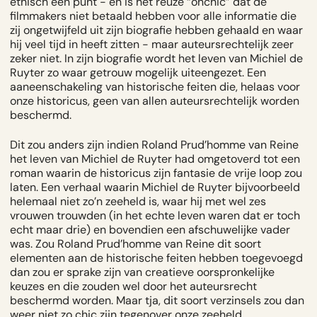
ethisch een punt - en is het reuze “onchic” dat de
filmmakers niet betaald hebben voor alle informatie die
zij ongetwijfeld uit zijn biografie hebben gehaald en waar
hij veel tijd in heeft zitten - maar auteursrechtelijk zeer
zeker niet. In zijn biografie wordt het leven van Michiel de
Ruyter zo waar getrouw mogelijk uiteengezet. Een
aaneenschakeling van historische feiten die, helaas voor
onze historicus, geen van allen auteursrechtelijk worden
beschermd.
Dit zou anders zijn indien Roland Prud’homme van Reine
het leven van Michiel de Ruyter had omgetoverd tot een
roman waarin de historicus zijn fantasie de vrije loop zou
laten. Een verhaal waarin Michiel de Ruyter bijvoorbeeld
helemaal niet zo’n zeeheld is, waar hij met wel zes
vrouwen trouwden (in het echte leven waren dat er toch
echt maar drie) en bovendien een afschuwelijke vader
was. Zou Roland Prud’homme van Reine dit soort
elementen aan de historische feiten hebben toegevoegd
dan zou er sprake zijn van creatieve oorspronkelijke
keuzes en die zouden wel door het auteursrecht
beschermd worden. Maar tja, dit soort verzinsels zou dan
weer niet zo chic zijn tegenover onze zeeheld…