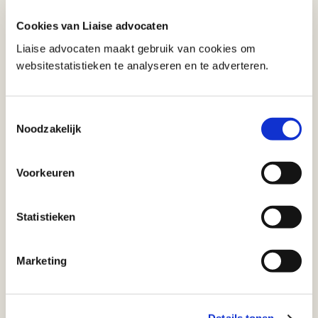
bekende en opkomende
mediapersoonlijkheden, producenten
Cookies van Liaise advocaten
in film, tv en podcasts, slachtoffers van
Liaise advocaten maakt gebruik van cookies om
een onrechtmatige publicatie en
websitestatistieken te analyseren en te adverteren.
creatieve ondernemers.
Profiel
020 675 88 21
Toestemmingsselectie
Noodzakelijk
teunissen@liaiseadvocaten.nl
Voorkeuren
Lees ook:
Statistieken
De Kapotte Kachels moeten in hoger
beroep
Marketing
Lees