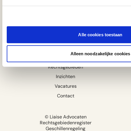
mail@liaiseadvocaten.nl
De Lairessestraat 158
1075 HM Amsterdam
Alle cookies toestaan
Cliënten aan het woord
Alleen noodzakelijke cookies
Onze advocaten
Rechtsgebieden
Inzichten
Vacatures
Contact
© Liaise Advocaten
Rechtsgebiedenregister
Geschillenregeling