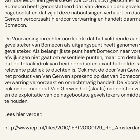
van Bomecon een gevelsteker (de OPSTEKER) gekocht en sin
Bomecon heeft geconstateerd dat Van Gerwen deze gevelste
nagebootst en dat zij al deze nabootsingen verhuurt en da
Gerwen veroorzaakt hierdoor verwarring en handelt daarm
Bomecon.
De Voorzieningenrechter oordeelde dat het voldoende aann
gevelsteker van Bomecon als uitgangspunt heeft genomen 
gevelsteker. Als belangrijkste punt heeft Bomecon naar vor
afwijkingen niet gaat om essentiële punten, maar om detail
dat de totaalindruk van beide producten exact hetzelfde is
relevante publiek te duchten is. Ook met de door Van Gerwe
het product van Van Gerwen sprekend op dat van Bomeco
verwarring veroorzaakt en onrechtmatig handelt. De Voorz
ook onder meer dat Van Gerwen het (slaafs) nabootsten v
en de exploitatie van de nagebootste gevelstekers onmiddel
te houden.
Lees hier verder:
http://www.iept.nl/files/2010/IEPT20100129_Rb_Amste