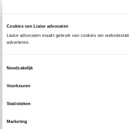
Cookies van Liaise advocaten
Liaise advocaten maakt gebruik van cookies om websitestati
adverteren.
Neem contact op
Toestemmingsselectie
met een van onze
Noodzakelijk
advocaten
Voorkeuren
Statistieken
Stuur een bericht
Marketing
(020) 675 88 21