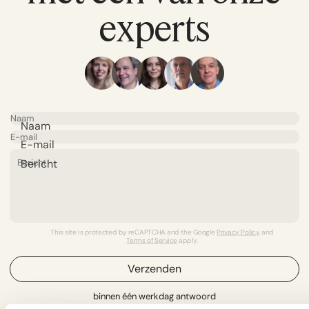
experts
Naam
E-mail
Bericht
This site is protected by reCAPTCHA and the Google
Privacy Policy
and
Terms of Service
apply.
Verzenden
binnen één werkdag antwoord